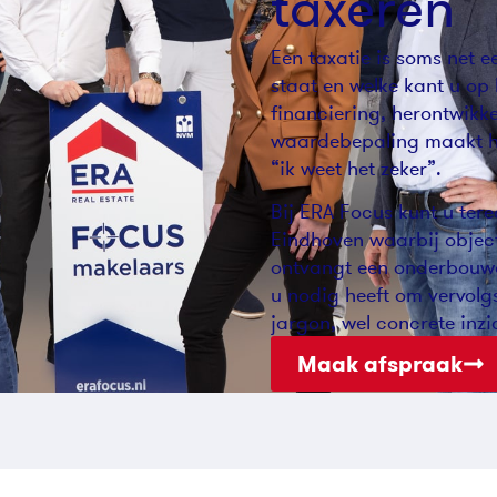
taxeren
Een taxatie is soms net 
staat en welke kant u op
financiering, herontwikk
waardebepaling maakt het
“ik weet het zeker”.
Bij ERA Focus kunt u ter
Eindhoven waarbij objecti
ontvangt een onderbouwd 
u nodig heeft om vervolg
jargon, wel concrete inzi
Maak afspraak