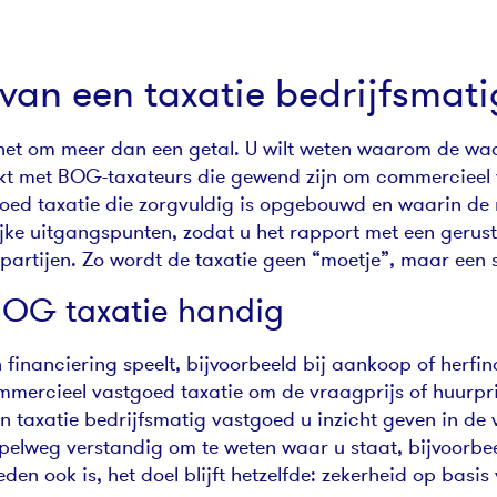
an een taxatie bedrijfsmati
t het om meer dan een getal. U wilt weten waarom de w
rkt met BOG-taxateurs die gewend zijn om commercieel v
tgoed taxatie die zorgvuldig is opgebouwd en waarin de
rijke uitgangspunten, zodat u het rapport met een gerus
partijen. Zo wordt de taxatie geen “moetje”, maar een s
 BOG taxatie handig
financiering speelt, bijvoorbeeld bij aankoop of herf
ommercieel vastgoed taxatie om de vraagprijs of huurpri
 taxatie bedrijfsmatig vastgoed u inzicht geven in de
impelweg verstandig om te weten waar u staat, bijvoorbee
n ook is, het doel blijft hetzelfde: zekerheid op basis 