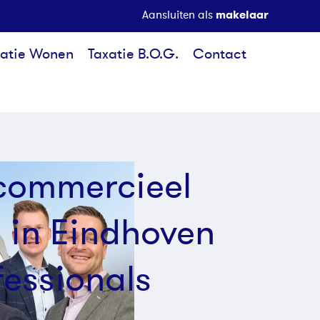
makelaar
Aansluiten als
xatie Wonen
Taxatie B.O.G.
Contact
commercieel
 in Eindhoven
fessionals