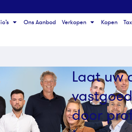
io’s
Ons Aanbod
Verkopen
Kopen
Ta
Laat uw 
vastgoed
door pro