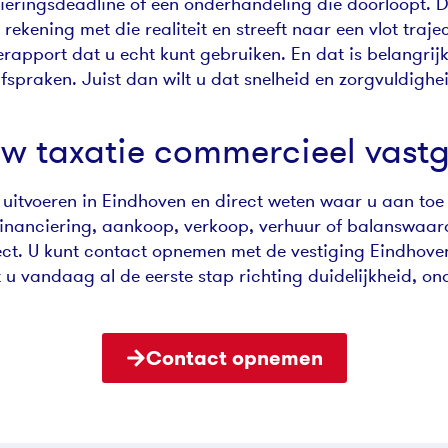
cieringsdeadline of een onderhandeling die doorloopt. 
 rekening met die realiteit en streeft naar een vlot tra
ierapport dat u echt kunt gebruiken. En dat is belangri
spraken. Juist dan wilt u dat snelheid en zorgvuldig
w taxatie commercieel vast
n uitvoeren in Eindhoven en direct weten waar u aan t
: financiering, aankoop, verkoop, verhuur of balanswaard
ct. U kunt contact opnemen met de vestiging Eindhoven v
t u vandaag al de eerste stap richting duidelijkheid, o
Contact opnemen