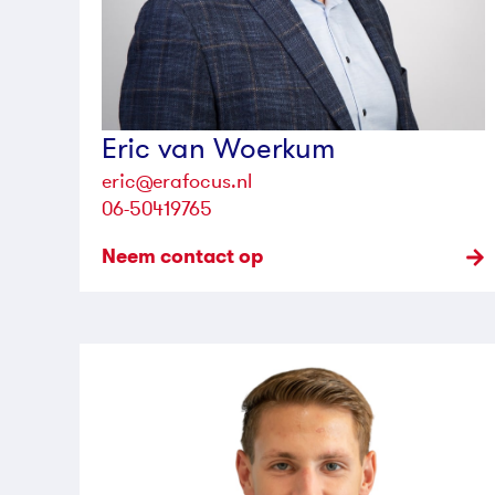
Eric van Woerkum
eric@erafocus.nl
06-50419765
Neem contact op