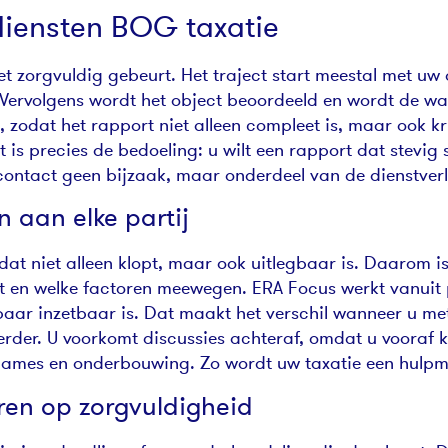
 diensten BOG taxatie
t het zorgvuldig gebeurt. Het traject start meestal met
Vervolgens wordt het object beoordeeld en wordt de wa
 zodat het rapport niet alleen compleet is, maar ook kr
 is precies de bedoeling: u wilt een rapport dat stevi
 contact geen bijzaak, maar onderdeel van de dienstver
n aan elke partij
t dat niet alleen klopt, maar ook uitlegbaar is. Daarom 
t en welke factoren meewegen. ERA Focus werkt vanuit p
aar inzetbaar is. Dat maakt het verschil wanneer u met 
erder. U voorkomt discussies achteraf, omdat u vooraf 
names en onderbouwing. Zo wordt uw taxatie een hulpmid
eren op zorgvuldigheid