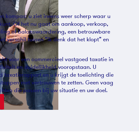
een kompas: u ziet ineens weer scherp waar u
 kunt. Of het nu gaat om aankoop, verkoop,
eling of balanswaardering, een betrouwbare
 verschil tussen “ik denk dat het klopt” en
echt voor een commercieel vastgoed taxatie in
viteit en duidelijkheid vooropstaan. U
taxatierapport en u krijgt de toelichting die
stappen met vertrouwen te zetten. Geen vaag
chten die passen bij uw situatie en uw doel.