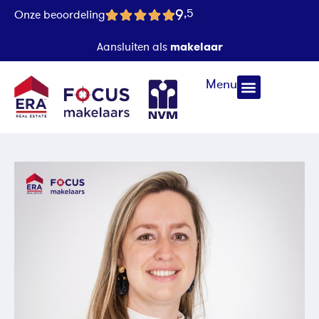
9
,5
Onze beoordeling
makelaar
Aansluiten als
Menu