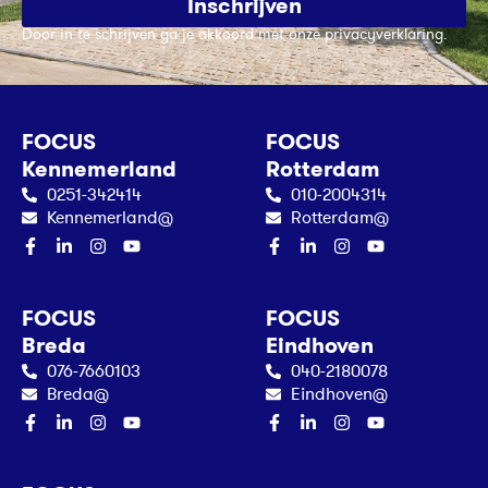
Inschrijven
Door in te schrijven ga je akkoord met onze privacyverklaring.
FOCUS
FOCUS
Kennemerland
Rotterdam
0251-342414
010-2004314
Kennemerland@
Rotterdam@
FOCUS
FOCUS
Breda
Eindhoven
076-7660103
040-2180078
Breda@
Eindhoven@