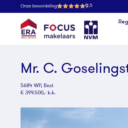
9
,5
Onze beoordeling
Reg
Mr. C. Goselings
5684 WP, Best
€ 399.500,- k.k.