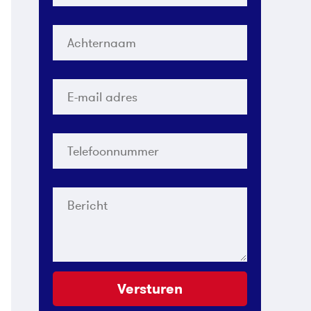
Achternaam
*
E-
mail
adres
*
Telefoonnummer
*
Bericht
Versturen