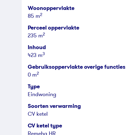
Woonoppervlakte
2
85 m
Perceel oppervlakte
2
235 m
Inhoud
3
423 m
Gebruiksoppervlakte overige functies
2
0 m
Type
Eindwoning
Soorten verwarming
CV ketel
CV ketel type
Remeha HR