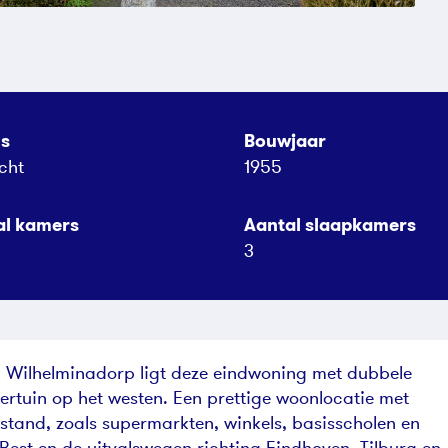
us
Bouwjaar
cht
1955
al kamers
Aantal slaapkamers
3
jk Wilhelminadorp ligt deze eindwoning met dubbele
ertuin op het westen. Een prettige woonlocatie met
fstand, zoals supermarkten, winkels, basisscholen en
Best en de uitvalswegen richting Eindhoven, Tilburg en