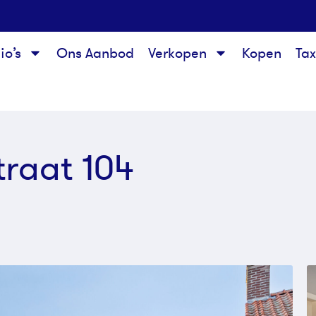
io’s
Ons Aanbod
Verkopen
Kopen
Ta
traat 104