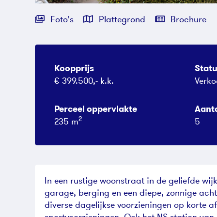
Foto's
Plattegrond
Brochure
Koopprijs
Stat
€ 399.500,- k.k.
Verko
Perceel oppervlakte
Aant
2
235 m
5
In een rustige woonstraat in de geliefde wi
garage, berging en een diepe, zonnige acht
diverse dagelijkse voorzieningen op korte a
sportvoorzieningen. Ook het NS-station van 