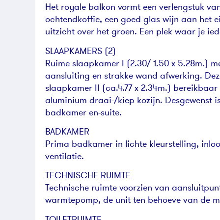
Het royale balkon vormt een verlengstuk van 
ochtendkoffie, een goed glas wijn aan het
uitzicht over het groen. Een plek waar je i
SLAAPKAMERS (2)
Ruime slaapkamer I (2.30/ 1.50 x 5.28m.) met
aansluiting en strakke wand afwerking. De
slaapkamer II (ca.4.77 x 2.34m.) bereikbaar
aluminium draai-/kiep kozijn. Desgewenst i
badkamer en-suite.
BADKAMER
Prima badkamer in lichte kleurstelling, in
ventilatie.
TECHNISCHE RUIMTE
Technische ruimte voorzien van aansluitpun
warmtepomp, de unit ten behoeve van de me
TOILETRUIMTE