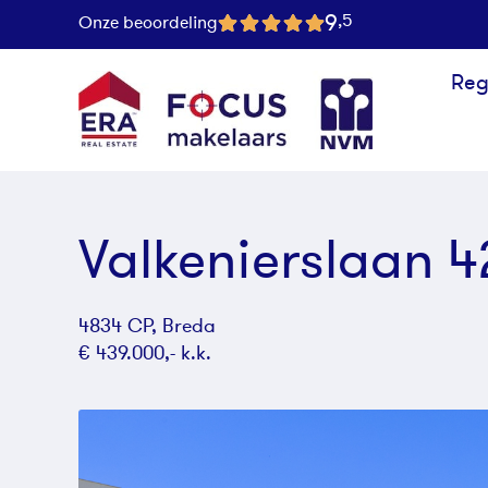
9
,5
Onze beoordeling
Reg
Valkenierslaan 4
4834 CP, Breda
€ 439.000,- k.k.