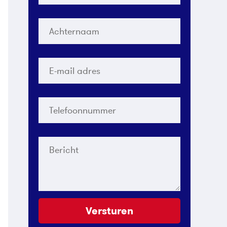
Achternaam
*
E-
mail
adres
*
Telefoonnummer
*
Bericht
Versturen