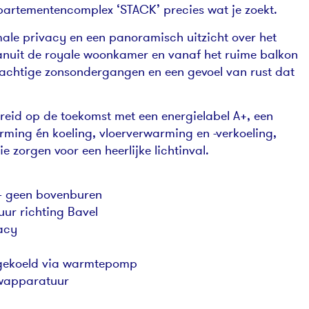
partementencomplex ‘STACK’ precies wat je zoekt.
ale privacy en een panoramisch uitzicht over het
anuit de royale woonkamer en vanaf het ruime balkon
 prachtige zonsondergangen en een gevoel van rust dat
reid op de toekomst met een energielabel A+, een
ng én koeling, vloerverwarming en -verkoeling,
e zorgen voor een heerlijke lichtinval.
 – geen bovenburen
uur richting Bavel
acy
gekoeld via warmtepomp
wapparatuur