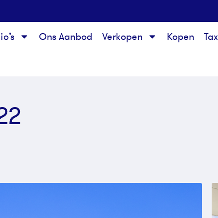
io’s
Ons Aanbod
Verkopen
Kopen
Ta
22