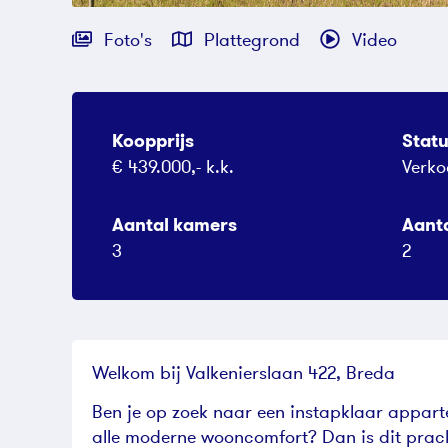
Foto's
Plattegrond
Video
Koopprijs
Stat
€ 439.000,- k.k.
Verko
Aantal kamers
Aant
3
2
Welkom bij Valkenierslaan 422, Breda
Ben je op zoek naar een instapklaar apparte
alle moderne wooncomfort? Dan is dit prac