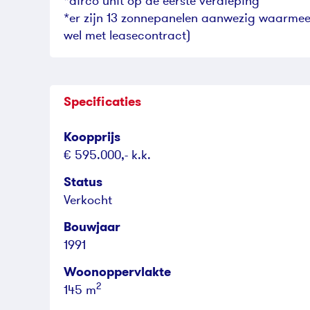
*airco unit op de eerste verdieping
*er zijn 13 zonnepanelen aanwezig waarme
wel met leasecontract)
Specificaties
Koopprijs
€ 595.000,- k.k.
Status
Verkocht
Bouwjaar
1991
Woonoppervlakte
2
145 m