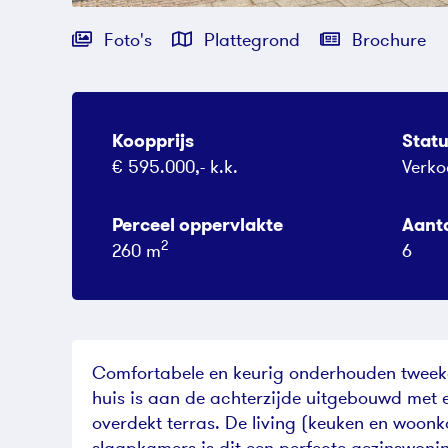
Foto's
Plattegrond
Brochure
Koopprijs
Stat
€ 595.000,- k.k.
Verko
Perceel oppervlakte
Aant
2
260 m
6
Comfortabele en keurig onderhouden tweeka
huis is aan de achterzijde uitgebouwd met ee
overdekt terras. De living (keuken en woon
slaapkamers is dit een perfecte gezinswoni