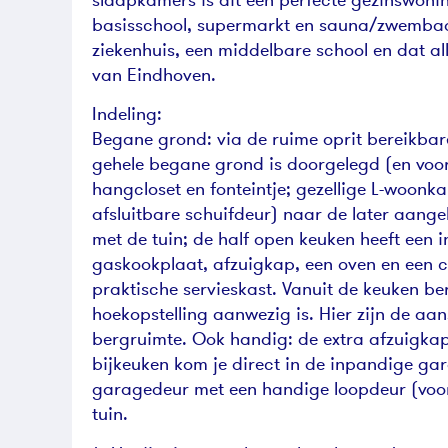
basisschool, supermarkt en sauna/zwembad 
ziekenhuis, een middelbare school en dat a
van Eindhoven.
Indeling:
Begane grond: via de ruime oprit bereikbare 
gehele begane grond is doorgelegd (en voorz
hangcloset en fonteintje; gezellige L-woonk
afsluitbare schuifdeur) naar de later aang
met de tuin; de half open keuken heeft een i
gaskookplaat, afzuigkap, een oven en een 
praktische servieskast. Vanuit de keuken be
hoekopstelling aanwezig is. Hier zijn de aa
bergruimte. Ook handig: de extra afzuigkap
bijkeuken kom je direct in de inpandige gar
garagedeur met een handige loopdeur (voor 
tuin.