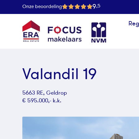
9
,5
Onze beoordeling
Reg
Valandil 19
5663 RE, Geldrop
€ 595.000,- k.k.