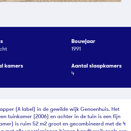
us
Bouwjaar
cht
1991
al kamers
Aantal slaapkamers
4
pper (A label) in de gewilde wijk Genoenhuis. Het
n tuinkamer (2006) en achter in de tuin is een fijn
kamer) is ruim 52 m2 groot en gecombineerd met de 4
ng met alle voorzieningen binnen handbereik zoals een