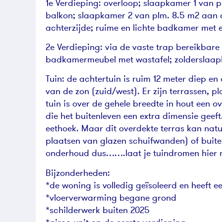
1e Verdieping: overloop; slaapkamer 1 van p
balkon; slaapkamer 2 van plm. 8.5 m2 aan 
achterzijde; ruime en lichte badkamer met e
2e Verdieping: via de vaste trap bereikbare
badkamermeubel met wastafel; zolderslaap
Tuin: de achtertuin is ruim 12 meter diep en 
van de zon (zuid/west). Er zijn terrassen, 
tuin is over de gehele breedte in hout een o
die het buitenleven een extra dimensie geeft
eethoek. Maar dit overdekte terras kan natu
plaatsen van glazen schuifwanden) of buiten
onderhoud dus…….laat je tuindromen hier 
Bijzonderheden:
*de woning is volledig geïsoleerd en heeft ee
*vloerverwarming begane grond
*schilderwerk buiten 2025