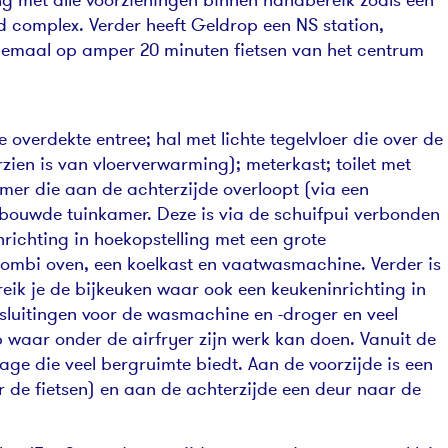
complex. Verder heeft Geldrop een NS station,
llemaal op amper 20 minuten fietsen van het centrum
overdekte entree; hal met lichte tegelvloer die over de
ien is van vloerverwarming); meterkast; toilet met
amer die aan de achterzijde overloopt (via een
ebouwde tuinkamer. Deze is via de schuifpui verbonden
nrichting in hoekopstelling met een grote
combi oven, een koelkast en vaatwasmachine. Verder is
reik je de bijkeuken waar ook een keukeninrichting in
nsluitingen voor de wasmachine en -droger en veel
 waar onder de airfryer zijn werk kan doen. Vanuit de
age die veel bergruimte biedt. Aan de voorzijde is een
de fietsen) en aan de achterzijde een deur naar de