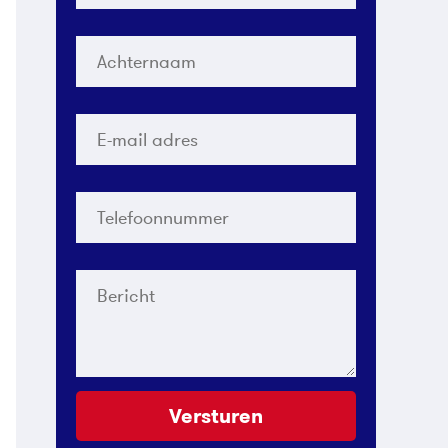
Achternaam
*
E-
mail
adres
*
Telefoonnummer
*
Bericht
Versturen