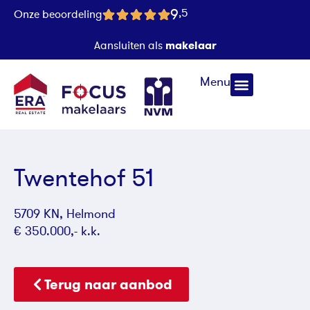
9
,5
Onze beoordeling
makelaar
Aansluiten als
Menu
Twentehof 51
5709 KN, Helmond
€ 350.000,- k.k.
Terug naar aanbod