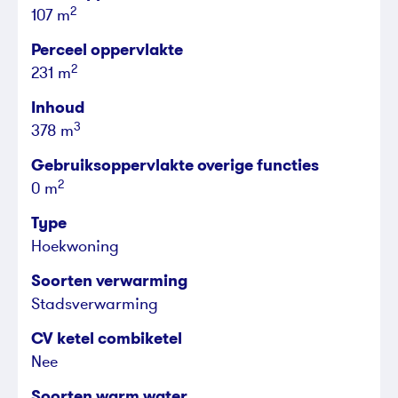
2
107 m
Perceel oppervlakte
2
231 m
Inhoud
3
378 m
Gebruiksoppervlakte overige functies
2
0 m
Type
Hoekwoning
Soorten verwarming
Stadsverwarming
CV ketel combiketel
Nee
Soorten warm water