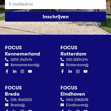
Inschrijven
Door in te schrijven ga je akkoord met onze privacyverklaring.
FOCUS
FOCUS
Kennemerland
Rotterdam
0251-342414
010-2004314
Kennemerland@
Rotterdam@
FOCUS
FOCUS
Breda
Eindhoven
076-7660103
040-2180078
Breda@
Eindhoven@