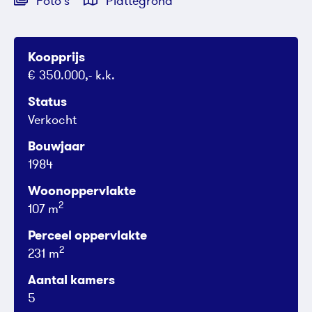
Foto's
Plattegrond
Koopprijs
€ 350.000,- k.k.
Status
Verkocht
Bouwjaar
1984
Woonoppervlakte
2
107 m
Perceel oppervlakte
2
231 m
Aantal kamers
5