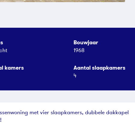
us
Bouwjaar
cht
1968
al kamers
Aantal slaapkamers
4
ussenwoning met vier slaapkamers, dubbele dakkapel
!