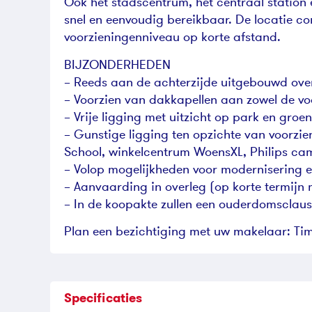
Ook het stadscentrum, het centraal station 
snel en eenvoudig bereikbaar. De locatie c
voorzieningenniveau op korte afstand.
BIJZONDERHEDEN
– Reeds aan de achterzijde uitgebouwd over
– Voorzien van dakkapellen aan zowel de voo
– Vrije ligging met uitzicht op park en groen
– Gunstige ligging ten opzichte van voorzi
School, winkelcentrum WoensXL, Philips ca
– Volop mogelijkheden voor modernisering 
– Aanvaarding in overleg (op korte termijn 
– In de koopakte zullen een ouderdomsclau
Plan een bezichtiging met uw makelaar: Ti
Specificaties