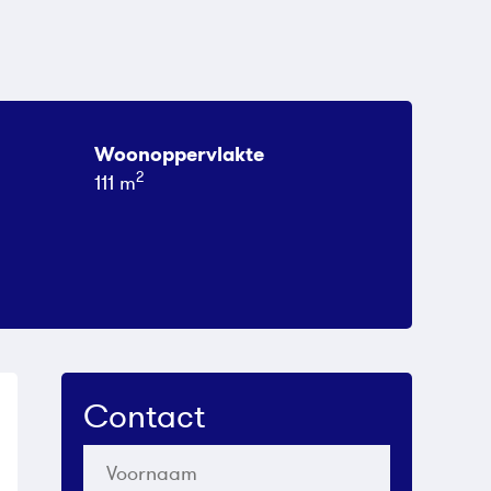
Woonoppervlakte
2
111 m
Contact
Voornaam
*