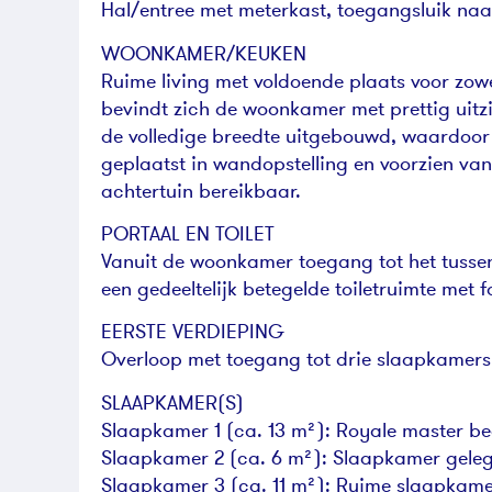
Hal/entree met meterkast, toegangsluik naar
WOONKAMER/KEUKEN
Ruime living met voldoende plaats voor zowe
bevindt zich de woonkamer met prettig uitzi
de volledige breedte uitgebouwd, waardoor 
geplaatst in wandopstelling en voorzien va
achtertuin bereikbaar.
PORTAAL EN TOILET
Vanuit de woonkamer toegang tot het tusse
een gedeeltelijk betegelde toiletruimte met f
EERSTE VERDIEPING
Overloop met toegang tot drie slaapkamers
SLAAPKAMER(S)
Slaapkamer 1 (ca. 13 m²): Royale master b
Slaapkamer 2 (ca. 6 m²): Slaapkamer geleg
Slaapkamer 3 (ca. 11 m²): Ruime slaapkamer