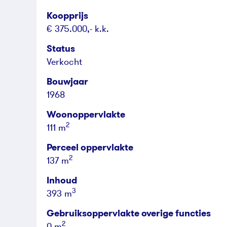
Koopprijs
€ 375.000,- k.k.
Status
Verkocht
Bouwjaar
1968
Woonoppervlakte
2
111 m
Perceel oppervlakte
2
137 m
Inhoud
3
393 m
Gebruiksoppervlakte overige functies
2
0 m