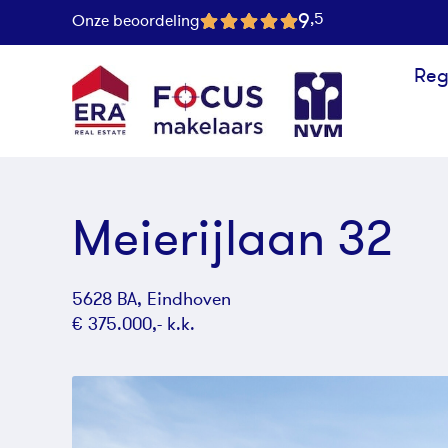
9
,5
Onze beoordeling
Reg
Meierijlaan 32
5628 BA, Eindhoven
€ 375.000,- k.k.