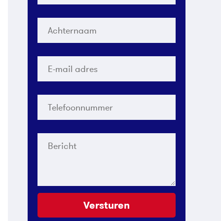
Achternaam
*
E-
mail
adres
*
Telefoonnummer
*
Bericht
Versturen