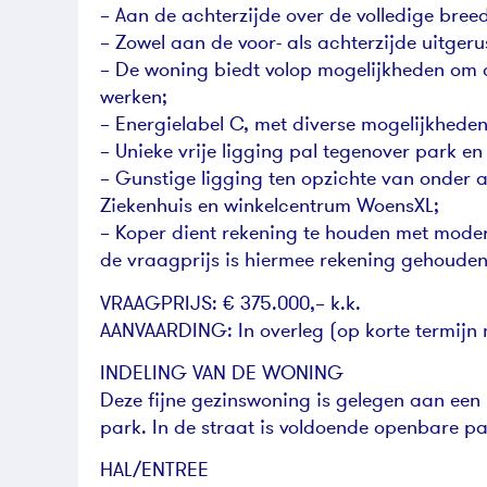
– Aan de achterzijde over de volledige bre
– Zowel aan de voor- als achterzijde uitger
– De woning biedt volop mogelijkheden om 
werken;
– Energielabel C, met diverse mogelijkhede
– Unieke vrije ligging pal tegenover park en
– Gunstige ligging ten opzichte van onder 
Ziekenhuis en winkelcentrum WoensXL;
– Koper dient rekening te houden met moder
de vraagprijs is hiermee rekening gehouden
VRAAGPRIJS: € 375.000,– k.k.
AANVAARDING: In overleg (op korte termijn 
INDELING VAN DE WONING
Deze fijne gezinswoning is gelegen aan een 
park. In de straat is voldoende openbare p
HAL/ENTREE