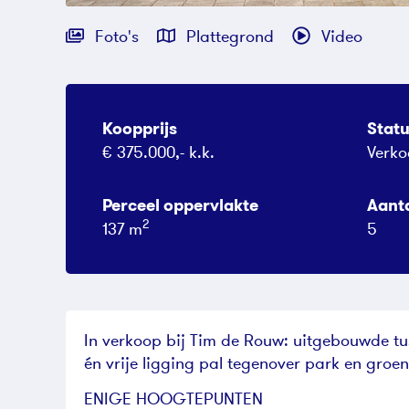
Foto's
Plattegrond
Video
Koopprijs
Stat
€ 375.000,- k.k.
Verko
Perceel oppervlakte
Aant
2
137 m
5
In verkoop bij Tim de Rouw: uitgebouwde t
én vrije ligging pal tegenover park en groen
ENIGE HOOGTEPUNTEN