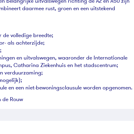
en belangrijke uitvalswegen richting de A2 en A50 zijn
ombineert daarmee rust, groen en een uitstekend
 de volledige breedte;
r- als achterzijde;
;
eningen en uitvalswegen, waaronder de Internationale
mpus, Catharina Ziekenhuis en het stadscentrum;
en verduurzaming;
mogelijk);
sule en een niet-bewoningsclausule worden opgenomen.
m de Rouw