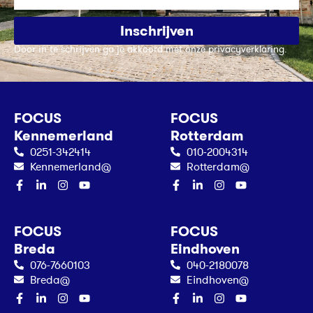
Inschrijven
Door in te schrijven ga je akkoord met onze privacyverklaring.
FOCUS
FOCUS
Kennemerland
Rotterdam
0251-342414
010-2004314
Kennemerland@
Rotterdam@
FOCUS
FOCUS
Breda
Eindhoven
076-7660103
040-2180078
Breda@
Eindhoven@