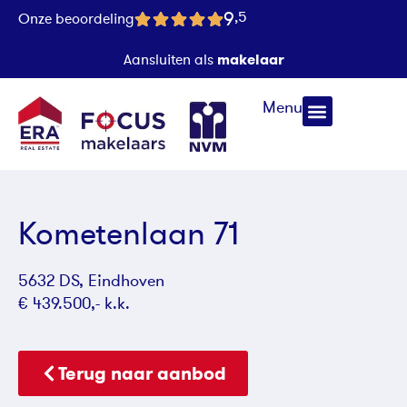
9
,5
Onze beoordeling
makelaar
Aansluiten als
Menu
Kometenlaan 71
5632 DS, Eindhoven
€ 439.500,- k.k.
Terug naar aanbod