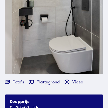
Foto's
Plattegrond
Video
Koopprijs
€ 439.500,- k.k.