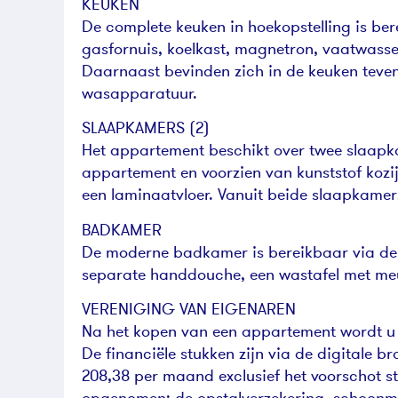
KEUKEN
De complete keuken in hoekopstelling is ber
gasfornuis, koelkast, magnetron, vaatwasse
Daarnaast bevinden zich in de keuken teven
wasapparatuur.
SLAAPKAMERS (2)
Het appartement beschikt over twee slaapka
appartement en voorzien van kunststof kozi
een laminaatvloer. Vanuit beide slaapkamers 
BADKAMER
De moderne badkamer is bereikbaar via de 
separate handdouche, een wastafel met me
VERENIGING VAN EIGENAREN
Na het kopen van een appartement wordt u 
De financiële stukken zijn via de digitale b
208,38 per maand exclusief het voorschot st
opgenomen: de opstalverzekering, schoonma