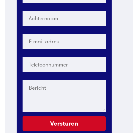
Achternaam
*
E-
mail
adres
*
Telefoonnummer
*
Bericht
Versturen