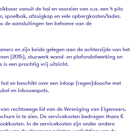
eikbaar vanuit de hal en voorzien van o.a. een 4 pits
r, spoelbak, afzuigkap en vele opbergkasten/lades.
s de aansluitingen ten behoeve van de
mers en zijn beide gelegen aan de achterzijde van het
jnen (2015), stucwerk wand- en plafondafwerking en
is een prachtig vrij uitzicht.
hal en beschikt over een inloop (regen)douche met
ubel en inbouwspots.
van rechtswege lid van de Vereniging van Eigenaars.
rochure in te zien. De servicekosten bedragen thans €
ookkosten. In de servicekosten zijn onder andere
ak van de algemene ruimten, verlichting van de