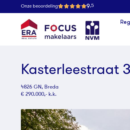
9
,5
Onze beoordeling
Reg
Kasterleestraat 
4826 GN, Breda
€ 290.000,- k.k.