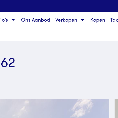
io’s
Ons Aanbod
Verkopen
Kopen
Ta
362