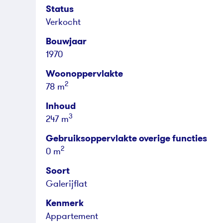
Status
Verkocht
Bouwjaar
1970
Woonoppervlakte
2
78 m
Inhoud
3
247 m
Gebruiksoppervlakte overige functies
2
0 m
Soort
Galerijflat
Kenmerk
Appartement