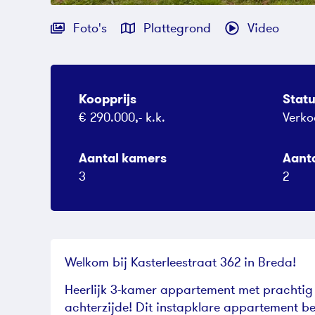
Foto's
Plattegrond
Video
Koopprijs
Stat
€ 290.000,- k.k.
Verko
Aantal kamers
Aant
3
2
Welkom bij Kasterleestraat 362 in Breda!
Heerlijk 3-kamer appartement met prachtig v
achterzijde! Dit instapklare appartement be