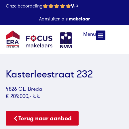
9
,5
Onze beoordeling
makelaar
Aansluiten als
Menu
Kasterleestraat 232
4826 GL, Breda
€ 289.000,- k.k.
Terug naar aanbod