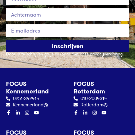
Inschrijven
Door in te schrijven ga je akkoord met onze privacyverklaring.
FOCUS
FOCUS
Kennemerland
Rotterdam
0251-342414
010-2004314
Kennemerland@
Rotterdam@
FOCUS
FOCUS