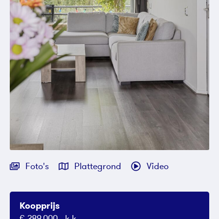
Foto's
Plattegrond
Video
Koopprijs
€ 289.000,- k.k.