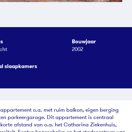
us
Bouwjaar
cht
2002
al slaapkamers
rappartement o.a. met ruim balkon, eigen berging
ten parkeergarage. Dit appartement is centraal
korte afstand van o.a. het Catharina Ziekenhuis,
siteit, Fontys hogescholen en het stadscentrum van