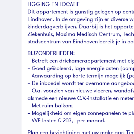
LIGGING EN LOCATIE
Dit appartement is gunstig gelegen op cent
Eindhoven. In de omgeving zijn er diverse 
kinderdagverblijven. Daarbij is het appart
Ziekenhuis, Maxima Medisch Centrum, Techni
stadscentrum van Eindhoven bereik je in ca.
BIJZONDERHEDEN:
– Betreft een driekamerappartement met ei
– Goed geïsoleerd, lage energielasten (com
– Aanvaarding op korte termijn mogelijk (pe
– De inboedel wordt ter overname aangebo
– O.a. voorzien van nieuwe vloeren, wanda
alsmede een nieuwe C.V.-installatie en meter
– Met ruim balkon;
– Mogelijkheid om eigen zonnepanelen te pl
– VVE lasten € 203,– per maand.
Plan een bezichtiging met uw makelaar: Ti