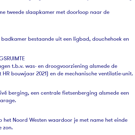
ime tweede slaapkamer met doorloop naar de
e badkamer bestaande uit een ligbad, douchehoek en
NGSRUIMTE
ngen t.b.v. was- en droogvoorziening alsmede de
ant HR bouwjaar 2021) en de mechanische ventilatie-unit.
ivé berging, een centrale fietsenberging alsmede een
garage.
 op het Noord Westen waardoor je met name het einde
e zon.