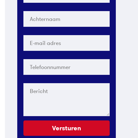
Achternaam
*
E-
mail
adres
*
Telefoonnummer
*
Bericht
Versturen