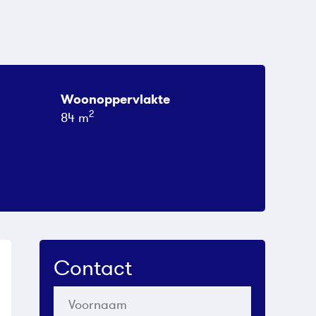
Woonoppervlakte
2
84 m
Contact
Voornaam
*