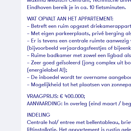
Eindhoven bereik je in ca. 10 fietsminuten.
WAT OPVALT AAN HET APPARTEMENT:
– Betreft een ruim opgezet driekamerappar
– Met eigen parkeerplaats, privé berging al
– Er is tevens een centrale ruimte aanwezi
(bijvoorbeeld verjaardagsfeestjes of bijeen
– Ruime badkamer met zowel een ligbad al
– Zeer goed geïsoleerd (jong complex uit b
(energielabel A!);
– De inboedel wordt ter overname aangebo
– Mogelijkheid tot het plaatsen van zonnepa
VRAAGPRIJS: € 400.000;
AANVAARDING: In overleg (eind maart / begi
INDELING
Centrale hal/ entree met bellentableau, br
liftinstallatie. Het appartement is rustig 