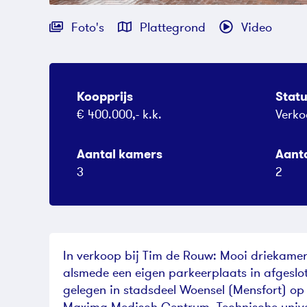
Foto's
Plattegrond
Video
Koopprijs
Stat
€ 400.000,- k.k.
Verko
Aantal kamers
Aant
3
2
In verkoop bij Tim de Rouw: Mooi driekame
alsmede een eigen parkeerplaats in afgeslo
gelegen in stadsdeel Woensel (Mensfort) op 
Maxima Medisch Centrum, Technische univer