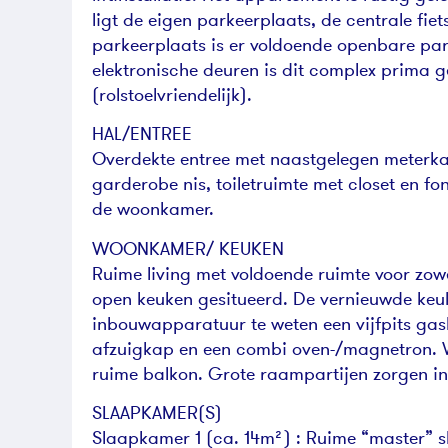
ligt de eigen parkeerplaats, de centrale fi
parkeerplaats is er voldoende openbare p
elektronische deuren is dit complex prima 
(rolstoelvriendelijk).
HAL/ENTREE
Overdekte entree met naastgelegen meterka
garderobe nis, toiletruimte met closet en 
de woonkamer.
WOONKAMER/ KEUKEN
Ruime living met voldoende ruimte voor zowel
open keuken gesitueerd. De vernieuwde keuke
inbouwapparatuur te weten een vijfpits ga
afzuigkap en een combi oven-/magnetron. Va
ruime balkon. Grote raampartijen zorgen in 
SLAAPKAMER(S)
Slaapkamer 1 (ca. 14m²) : Ruime “master” 