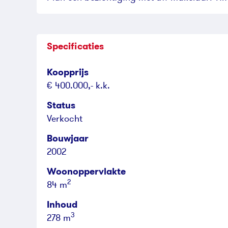
Specificaties
Koopprijs
€ 400.000,- k.k.
Status
Verkocht
Bouwjaar
2002
Woonoppervlakte
2
84 m
Inhoud
3
278 m