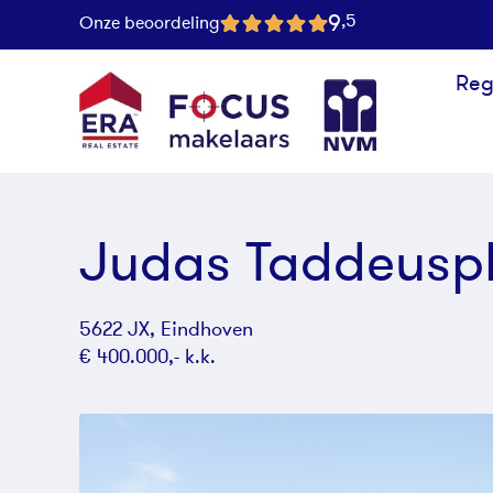
9
,5
Onze beoordeling
Reg
Judas Taddeuspl
5622 JX, Eindhoven
€ 400.000,- k.k.