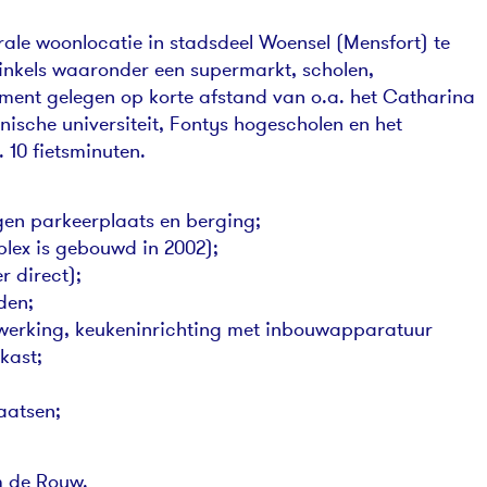
rale woonlocatie in stadsdeel Woensel (Mensfort) te
winkels waaronder een supermarkt, scholen,
ement gelegen op korte afstand van o.a. het Catharina
sche universiteit, Fontys hogescholen en het
 10 fietsminuten.
gen parkeerplaats en berging;
plex is gebouwd in 2002);
r direct);
den;
fwerking, keukeninrichting met inbouwapparatuur
kast;
aatsen;
m de Rouw.