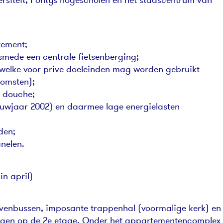
tement;
smede een centrale fietsenberging;
g welke voor prive doeleinden mag worden gebruikt
komsten);
s douche;
ouwjaar 2002) en daarmee lage energielasten
den;
nelen.
n april)
ievenbussen, imposante trappenhal (voormalige kerk) en
gelegen op de 2e etage. Onder het appartementencomplex