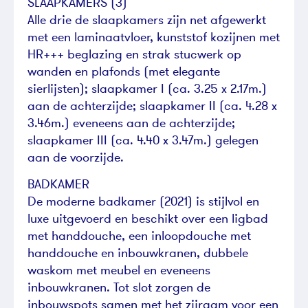
SLAAPKAMERS (3)
Alle drie de slaapkamers zijn net afgewerkt
met een laminaatvloer, kunststof kozijnen met
HR+++ beglazing en strak stucwerk op
wanden en plafonds (met elegante
sierlijsten); slaapkamer I (ca. 3.25 x 2.17m.)
aan de achterzijde; slaapkamer II (ca. 4.28 x
3.46m.) eveneens aan de achterzijde;
slaapkamer III (ca. 4.40 x 3.47m.) gelegen
aan de voorzijde.
BADKAMER
De moderne badkamer (2021) is stijlvol en
luxe uitgevoerd en beschikt over een ligbad
met handdouche, een inloopdouche met
handdouche en inbouwkranen, dubbele
waskom met meubel en eveneens
inbouwkranen. Tot slot zorgen de
inbouwspots samen met het zijraam voor een