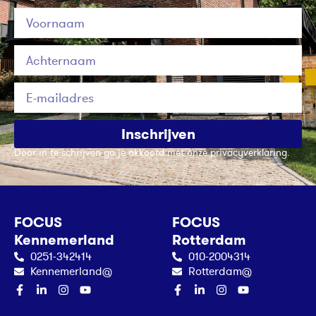
Inschrijven
Door in te schrijven ga je akkoord met onze privacyverklaring.
FOCUS
FOCUS
Kennemerland
Rotterdam
0251-342414
010-2004314
Kennemerland@
Rotterdam@