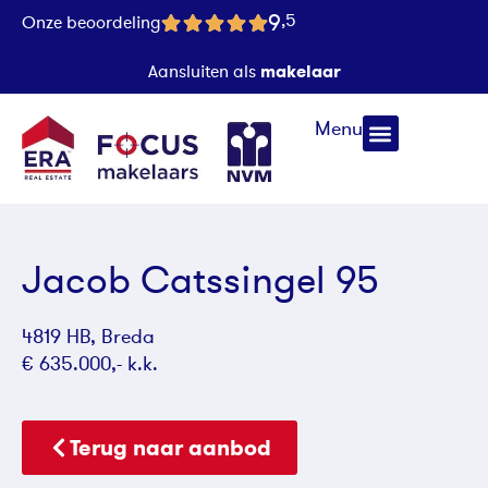
9
,5
Onze beoordeling
makelaar
Aansluiten als
Menu
Jacob Catssingel 95
4819 HB, Breda
€ 635.000,- k.k.
Terug naar aanbod