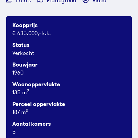
Foto's
Plattegrond
Video
Koopprijs
€ 635.000,- k.k.
Status
Verkocht
Bouwjaar
1960
Woonoppervlakte
2
135 m
Perceel oppervlakte
2
187 m
Aantal kamers
5