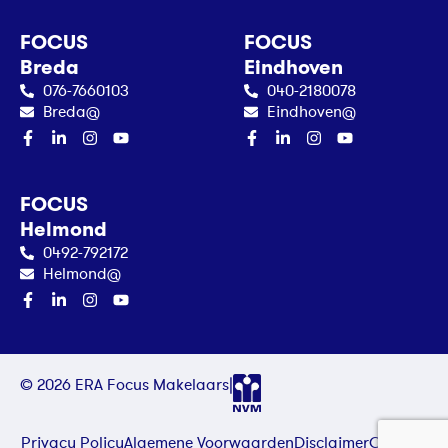
FOCUS
FOCUS
Breda
Eindhoven
076-7660103
040-2180078
Breda@
Eindhoven@
FOCUS
Helmond
0492-792172
Helmond@
© 2026 ERA Focus Makelaars
|
Privacy Policy
Algemene Voorwaarden
Disclaimer
Contact