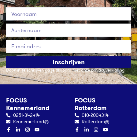
Inschrijven
Door in te schrijven ga je akkoord met onze privacyverklaring.
FOCUS
FOCUS
Kennemerland
Rotterdam
0251-342414
010-2004314
Kennemerland@
Rotterdam@