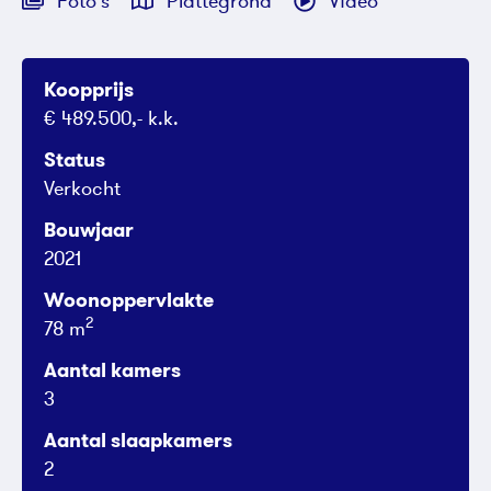
Foto's
Plattegrond
Video
Koopprijs
€ 489.500,- k.k.
Status
Verkocht
Bouwjaar
2021
Woonoppervlakte
2
78 m
Aantal kamers
3
Aantal slaapkamers
2