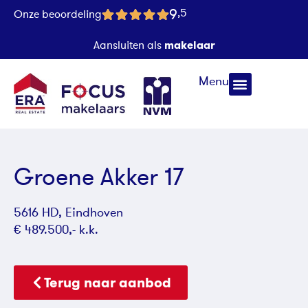
9
,5
Onze beoordeling
makelaar
Aansluiten als
Menu
Groene Akker 17
5616 HD, Eindhoven
€ 489.500,- k.k.
Terug naar aanbod