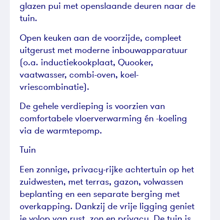
glazen pui met openslaande deuren naar de
tuin.
Open keuken aan de voorzijde, compleet
uitgerust met moderne inbouwapparatuur
(o.a. inductiekookplaat, Quooker,
vaatwasser, combi-oven, koel-
vriescombinatie).
De gehele verdieping is voorzien van
comfortabele vloerverwarming én -koeling
via de warmtepomp.
Tuin
Een zonnige, privacy-rijke achtertuin op het
zuidwesten, met terras, gazon, volwassen
beplanting en een separate berging met
overkapping. Dankzij de vrije ligging geniet
je volop van rust, zon en privacy. De tuin is