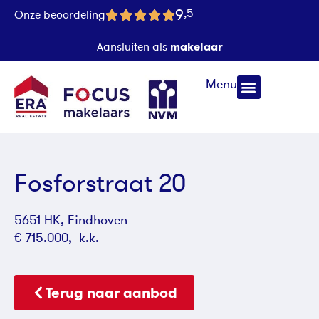
9
,5
Onze beoordeling
makelaar
Aansluiten als
Menu
Fosforstraat 20
5651 HK, Eindhoven
€ 715.000,- k.k.
Terug naar aanbod