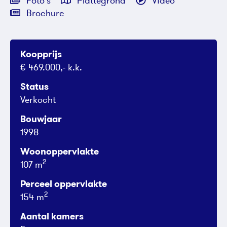
Foto's
Plattegrond
Video
Brochure
Koopprijs
€ 469.000,- k.k.
Status
Verkocht
Bouwjaar
1998
Woonoppervlakte
2
107 m
Perceel oppervlakte
2
154 m
Aantal kamers