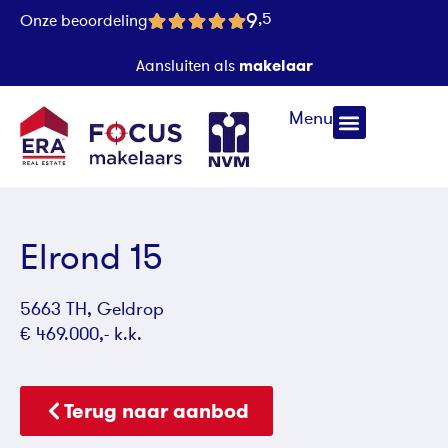
9
,5
Onze beoordeling
makelaar
Aansluiten als
Menu
Elrond 15
5663 TH, Geldrop
€ 469.000,- k.k.
Terug naar aanbod