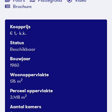
Foto's
Plattegrond
Video
Brochure
Koopprijs
€ 1,- k.k.
Status
Beschikbaar
Bouwjaar
1960
Woonoppervlakte
2
176 m
Perceel oppervlakte
2
3.418 m
Aantal kamers