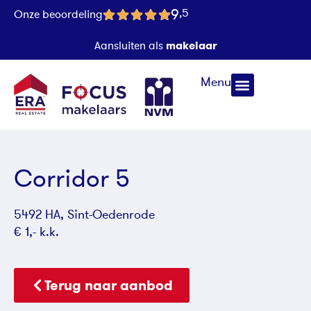
9
,5
Onze beoordeling
makelaar
Aansluiten als
Menu
Corridor 5
5492 HA, Sint-Oedenrode
€ 1,- k.k.
Terug naar aanbod