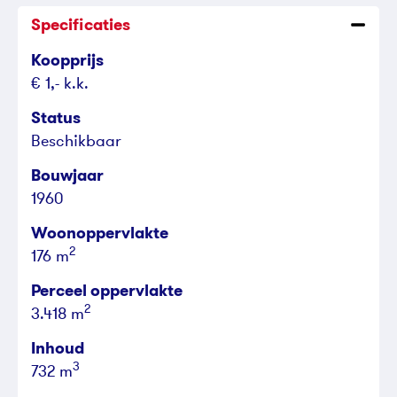
Specificaties
Koopprijs
€ 1,- k.k.
Status
Beschikbaar
Bouwjaar
1960
Woonoppervlakte
2
176 m
Perceel oppervlakte
2
3.418 m
Inhoud
3
732 m