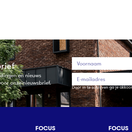
rief
edingen en nieuws
 voor onze nieuwsbrief.
Door in te schrijven ga je akkoo
FOCUS
FOCUS