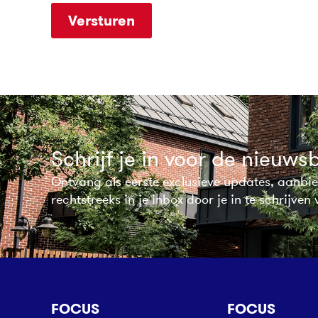
Versturen
Schrijf je in voor de nieuwsb
Ontvang als eerste exclusieve updates, aanbi
rechtstreeks in je inbox door je in te schrijven
FOCUS
FOCUS